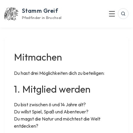
Skip
Stamm Greif
to
Suc
Menu
content
Pfadfinder in Bruchsal
Mitmachen
Du hast drei Möglichkeiten dich zu beteiligen:
1. Mitglied werden
Du bist zwischen 6 und 14 Jahre alt?
Du willst Spiel, Spaß und Abenteuer?
Du magst die Natur und möchtest die Welt
entdecken?