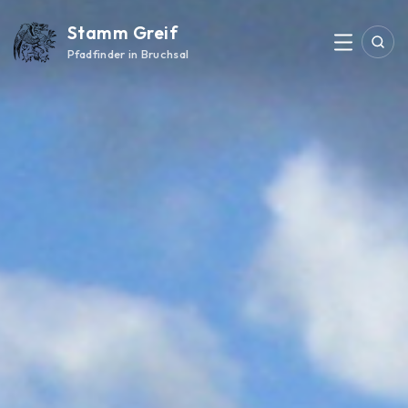
Skip
Stamm Greif
to
Suc
Menu
content
Pfadfinder in Bruchsal